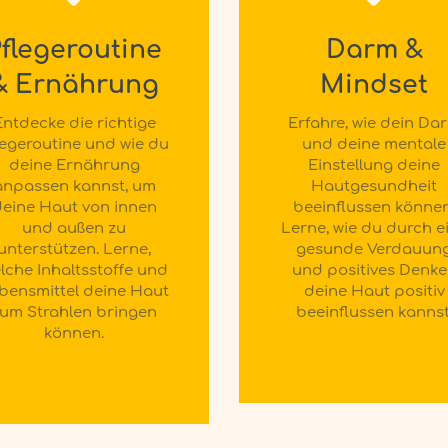
flegeroutine
Darm &
& Ernährung
Mindset
Entdecke die richtige
Erfahre, wie dein Da
legeroutine und wie du
und deine mentale
deine Ernährung
Einstellung deine
anpassen kannst, um
Hautgesundheit
eine Haut von innen
beeinflussen können
und außen zu
Lerne, wie du durch e
unterstützen. Lerne,
gesunde Verdauun
lche Inhaltsstoffe und
und positives Denk
bensmittel deine Haut
deine Haut positiv
um Strahlen bringen
beeinflussen kannst
können.