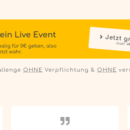
ein Live Event
Jetzt g
malig für 0€ geben, also
statt 
 
tzt wahr.
allenge
OHNE
Verpflichtung &
OHNE
ver