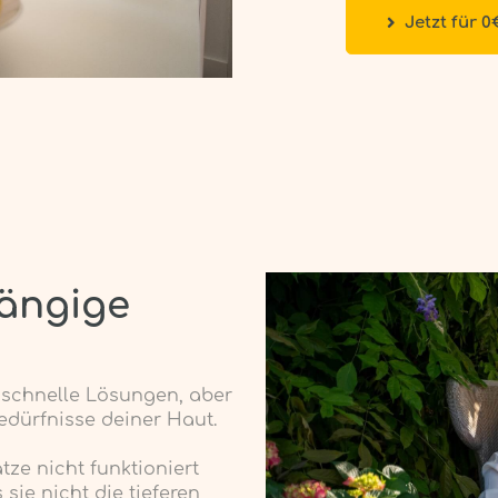
Jetzt für 0
gängige
 schnelle Lösungen, aber
Bedürfnisse deiner Haut.
ze nicht funktioniert
sie nicht die tieferen