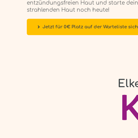
entzündungsfreien Haut und starte deine
strahlenden Haut noch heute!
Jetzt für 0€ Platz auf der Warteliste sic
Elk