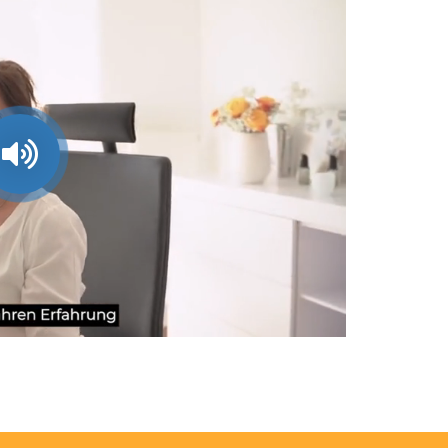
oaded
:
Playback
7.93%
Rate