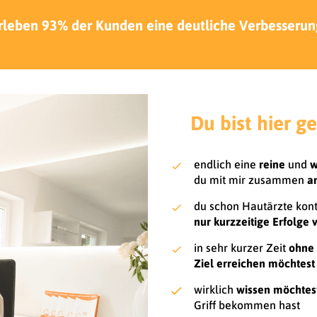
erleben 93% der Kunden eine deutliche Verbesserung
Du bist hier g
endlich eine
reine
und
w
du mit mir zusammen
a
du schon Hautärzte konta
nur kurzzeitige Erfolge
in sehr kurzer Zeit
ohne
Ziel erreichen möchtest
wirklich
wissen möchtes
Griff bekommen hast