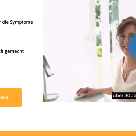
ur die Symptome
ch
gemacht
chern
/
L
Unmute
4